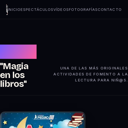
INICIO
ESPECTÁCULOS
VÍDEOS
FOTOGRAFÍAS
CONTACTO
Ilusionista
Pedro III
"Magia
UNA DE LAS MÁS ORIGINALES
en los
ACTIVIDADES DE FOMENTO A LA
LECTURA PARA NIÑ@S.
libros"